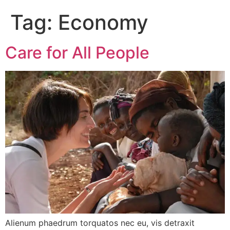
Tag:
Economy
Care for All People
Alienum phaedrum torquatos nec eu, vis detraxit