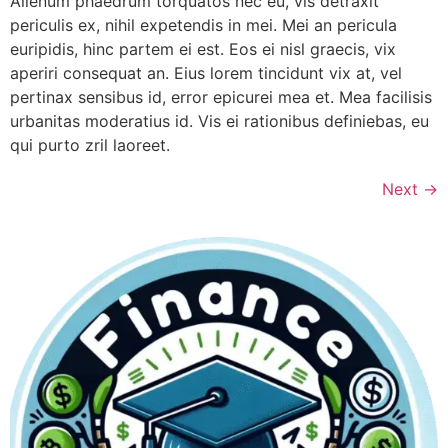
Alienum phaedrum torquatos nec eu, vis detraxit
periculis ex, nihil expetendis in mei. Mei an pericula
euripidis, hinc partem ei est. Eos ei nisl graecis, vix
aperiri consequat an. Eius lorem tincidunt vix at, vel
pertinax sensibus id, error epicurei mea et. Mea facilisis
urbanitas moderatius id. Vis ei rationibus definiebas, eu
qui purto zril laoreet.
Next
→