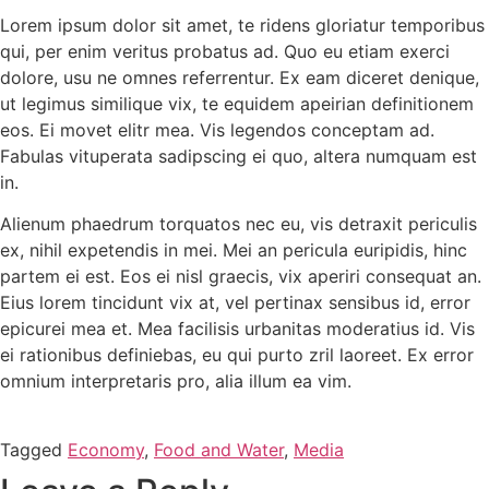
Lorem ipsum dolor sit amet, te ridens gloriatur temporibus
qui, per enim veritus probatus ad. Quo eu etiam exerci
dolore, usu ne omnes referrentur. Ex eam diceret denique,
ut legimus similique vix, te equidem apeirian definitionem
eos. Ei movet elitr mea. Vis legendos conceptam ad.
Fabulas vituperata sadipscing ei quo, altera numquam est
in.
Alienum phaedrum torquatos nec eu, vis detraxit periculis
ex, nihil expetendis in mei. Mei an pericula euripidis, hinc
partem ei est. Eos ei nisl graecis, vix aperiri consequat an.
Eius lorem tincidunt vix at, vel pertinax sensibus id, error
epicurei mea et. Mea facilisis urbanitas moderatius id. Vis
ei rationibus definiebas, eu qui purto zril laoreet. Ex error
omnium interpretaris pro, alia illum ea vim.
Tagged
Economy
,
Food and Water
,
Media