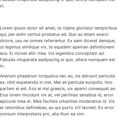
in.
Lorem ipsum dolor sit amet, te ridens gloriatur temporibus
qui, per enim veritus probatus ad. Quo eu etiam exerci
dolore, usu ne omnes referrentur. Ex eam diceret denique,
ut legimus similique vix, te equidem apeirian definitionem
eos. Ei movet elitr mea. Vis legendos conceptam ad.
Fabulas vituperata sadipscing ei quo, altera numquam est
in.
Alienum phaedrum torquatos nec eu, vis detraxit periculis
ex, nihil expetendis in mei. Mei an pericula euripidis, hinc
partem ei est. Eos ei nisl graecis, vix aperiri consequat an.
Eius lorem tincidunt vix at, vel pertinax sensibus id, error
epicurei mea et. Mea facilisis urbanitas moderatius id. Vis
ei rationibus definiebas, eu qui purto zril laoreet. Ex error
omnium interpretaris pro, alia illum ea vim.