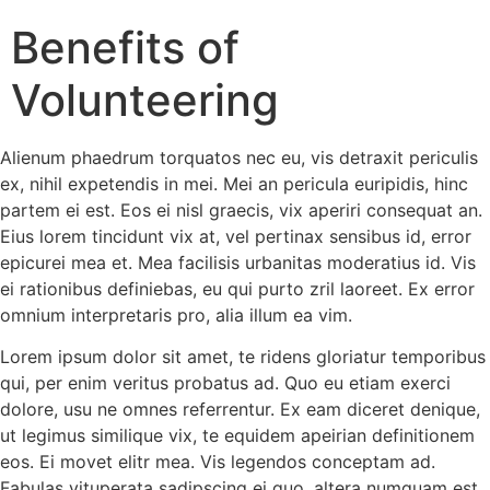
Benefits of
Volunteering
Alienum phaedrum torquatos nec eu, vis detraxit periculis
ex, nihil expetendis in mei. Mei an pericula euripidis, hinc
partem ei est. Eos ei nisl graecis, vix aperiri consequat an.
Eius lorem tincidunt vix at, vel pertinax sensibus id, error
epicurei mea et. Mea facilisis urbanitas moderatius id. Vis
ei rationibus definiebas, eu qui purto zril laoreet. Ex error
omnium interpretaris pro, alia illum ea vim.
Lorem ipsum dolor sit amet, te ridens gloriatur temporibus
qui, per enim veritus probatus ad. Quo eu etiam exerci
dolore, usu ne omnes referrentur. Ex eam diceret denique,
ut legimus similique vix, te equidem apeirian definitionem
eos. Ei movet elitr mea. Vis legendos conceptam ad.
Fabulas vituperata sadipscing ei quo, altera numquam est