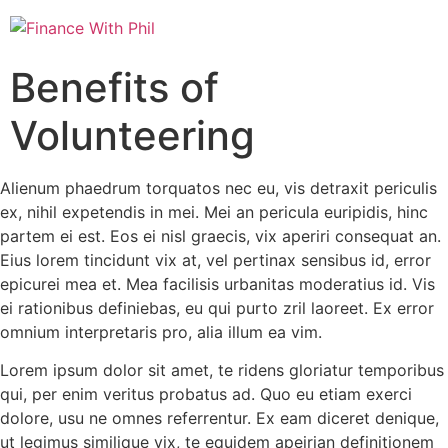
Benefits of
Volunteering
Alienum phaedrum torquatos nec eu, vis detraxit periculis
ex, nihil expetendis in mei. Mei an pericula euripidis, hinc
partem ei est. Eos ei nisl graecis, vix aperiri consequat an.
Eius lorem tincidunt vix at, vel pertinax sensibus id, error
epicurei mea et. Mea facilisis urbanitas moderatius id. Vis
ei rationibus definiebas, eu qui purto zril laoreet. Ex error
omnium interpretaris pro, alia illum ea vim.
Lorem ipsum dolor sit amet, te ridens gloriatur temporibus
qui, per enim veritus probatus ad. Quo eu etiam exerci
dolore, usu ne omnes referrentur. Ex eam diceret denique,
ut legimus similique vix, te equidem apeirian definitionem