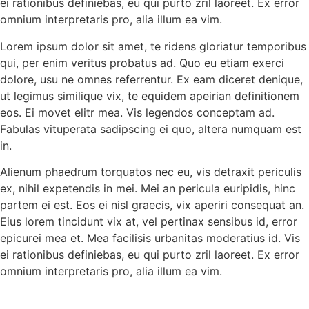
ei rationibus definiebas, eu qui purto zril laoreet. Ex error
omnium interpretaris pro, alia illum ea vim.
Lorem ipsum dolor sit amet, te ridens gloriatur temporibus
qui, per enim veritus probatus ad. Quo eu etiam exerci
dolore, usu ne omnes referrentur. Ex eam diceret denique,
ut legimus similique vix, te equidem apeirian definitionem
eos. Ei movet elitr mea. Vis legendos conceptam ad.
Fabulas vituperata sadipscing ei quo, altera numquam est
in.
Alienum phaedrum torquatos nec eu, vis detraxit periculis
ex, nihil expetendis in mei. Mei an pericula euripidis, hinc
partem ei est. Eos ei nisl graecis, vix aperiri consequat an.
Eius lorem tincidunt vix at, vel pertinax sensibus id, error
epicurei mea et. Mea facilisis urbanitas moderatius id. Vis
ei rationibus definiebas, eu qui purto zril laoreet. Ex error
omnium interpretaris pro, alia illum ea vim.