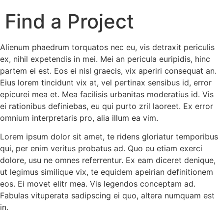
Find a Project
Alienum phaedrum torquatos nec eu, vis detraxit periculis
ex, nihil expetendis in mei. Mei an pericula euripidis, hinc
partem ei est. Eos ei nisl graecis, vix aperiri consequat an.
Eius lorem tincidunt vix at, vel pertinax sensibus id, error
epicurei mea et. Mea facilisis urbanitas moderatius id. Vis
ei rationibus definiebas, eu qui purto zril laoreet. Ex error
omnium interpretaris pro, alia illum ea vim.
Lorem ipsum dolor sit amet, te ridens gloriatur temporibus
qui, per enim veritus probatus ad. Quo eu etiam exerci
dolore, usu ne omnes referrentur. Ex eam diceret denique,
ut legimus similique vix, te equidem apeirian definitionem
eos. Ei movet elitr mea. Vis legendos conceptam ad.
Fabulas vituperata sadipscing ei quo, altera numquam est
in.