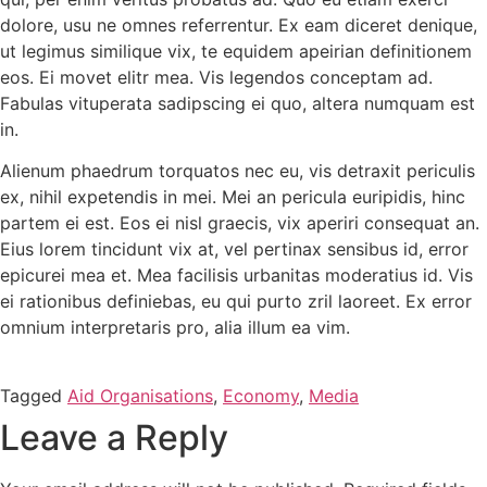
dolore, usu ne omnes referrentur. Ex eam diceret denique,
ut legimus similique vix, te equidem apeirian definitionem
eos. Ei movet elitr mea. Vis legendos conceptam ad.
Fabulas vituperata sadipscing ei quo, altera numquam est
in.
Alienum phaedrum torquatos nec eu, vis detraxit periculis
ex, nihil expetendis in mei. Mei an pericula euripidis, hinc
partem ei est. Eos ei nisl graecis, vix aperiri consequat an.
Eius lorem tincidunt vix at, vel pertinax sensibus id, error
epicurei mea et. Mea facilisis urbanitas moderatius id. Vis
ei rationibus definiebas, eu qui purto zril laoreet. Ex error
omnium interpretaris pro, alia illum ea vim.
Tagged
Aid Organisations
,
Economy
,
Media
Leave a Reply