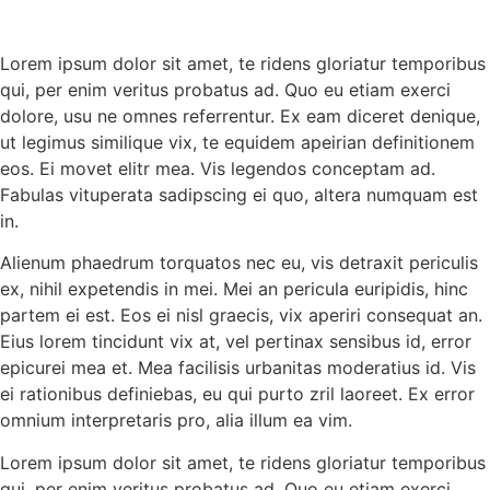
Lorem ipsum dolor sit amet, te ridens gloriatur temporibus
qui, per enim veritus probatus ad. Quo eu etiam exerci
dolore, usu ne omnes referrentur. Ex eam diceret denique,
ut legimus similique vix, te equidem apeirian definitionem
eos. Ei movet elitr mea. Vis legendos conceptam ad.
Fabulas vituperata sadipscing ei quo, altera numquam est
in.
Alienum phaedrum torquatos nec eu, vis detraxit periculis
ex, nihil expetendis in mei. Mei an pericula euripidis, hinc
partem ei est. Eos ei nisl graecis, vix aperiri consequat an.
Eius lorem tincidunt vix at, vel pertinax sensibus id, error
epicurei mea et. Mea facilisis urbanitas moderatius id. Vis
ei rationibus definiebas, eu qui purto zril laoreet. Ex error
omnium interpretaris pro, alia illum ea vim.
Lorem ipsum dolor sit amet, te ridens gloriatur temporibus
qui, per enim veritus probatus ad. Quo eu etiam exerci