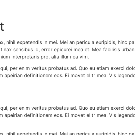
t
 nihil expetendis in mei. Mei an pericula euripidis, hinc par
rtinax sensibus id, error epicurei mea et. Mea facilisis urban
ium interpretaris pro, alia illum ea vim.
 qui, per enim veritus probatus ad. Quo eu etiam exerci dol
em apeirian definitionem eos. Ei movet elitr mea. Vis lege
 qui, per enim veritus probatus ad. Quo eu etiam exerci dol
em apeirian definitionem eos. Ei movet elitr mea. Vis lege
 nihil expetendis in mei. Mei an pericula euripidis, hinc par