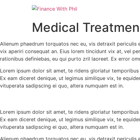
Medical Treatmen
Alienum phaedrum torquatos nec eu, vis detraxit periculis ex,
vix aperiri consequat an. Eius lorem tincidunt vix at, vel pe
rationibus definiebas, eu qui purto zril laoreet. Ex error omn
Lorem ipsum dolor sit amet, te ridens gloriatur temporibus
Ex eam diceret denique, ut legimus similique vix, te equid
vituperata sadipscing ei quo, altera numquam est in.
Lorem ipsum dolor sit amet, te ridens gloriatur temporibus
Ex eam diceret denique, ut legimus similique vix, te equid
vituperata sadipscing ei quo, altera numquam est in.
Alienum phaedrum torquatos nec eu, vis detraxit periculis ex,