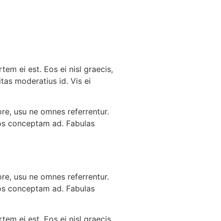
tem ei est. Eos ei nisl graecis,
itas moderatius id. Vis ei
ore, usu ne omnes referrentur.
ndos conceptam ad. Fabulas
ore, usu ne omnes referrentur.
ndos conceptam ad. Fabulas
tem ei est. Eos ei nisl graecis,