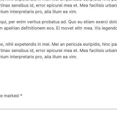
rtinax sensibus id, error epicurei mea et. Mea facilisis urban
ium interpretaris pro, alia illum ea vim.
 qui, per enim veritus probatus ad. Quo eu etiam exerci dol
em apeirian definitionem eos. Ei movet elitr mea. Vis lege
 nihil expetendis in mei. Mei an pericula euripidis, hinc par
rtinax sensibus id, error epicurei mea et. Mea facilisis urban
ium interpretaris pro, alia illum ea vim.
are marked
*