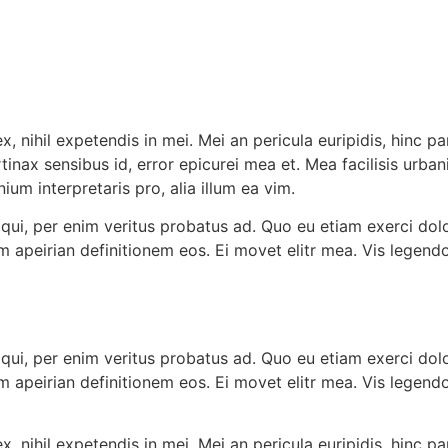
 nihil expetendis in mei. Mei an pericula euripidis, hinc par
rtinax sensibus id, error epicurei mea et. Mea facilisis urban
ium interpretaris pro, alia illum ea vim.
 qui, per enim veritus probatus ad. Quo eu etiam exerci dol
em apeirian definitionem eos. Ei movet elitr mea. Vis lege
 qui, per enim veritus probatus ad. Quo eu etiam exerci dol
em apeirian definitionem eos. Ei movet elitr mea. Vis lege
 nihil expetendis in mei. Mei an pericula euripidis, hinc par