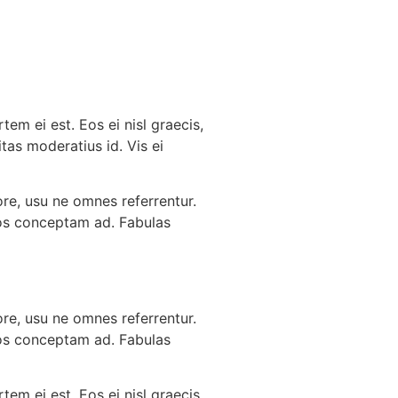
tem ei est. Eos ei nisl graecis,
itas moderatius id. Vis ei
ore, usu ne omnes referrentur.
ndos conceptam ad. Fabulas
ore, usu ne omnes referrentur.
ndos conceptam ad. Fabulas
tem ei est. Eos ei nisl graecis,