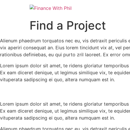
Find a Project
Alienum phaedrum torquatos nec eu, vis detraxit periculis ex,
vix aperiri consequat an. Eius lorem tincidunt vix at, vel pe
rationibus definiebas, eu qui purto zril laoreet. Ex error omn
Lorem ipsum dolor sit amet, te ridens gloriatur temporibus
Ex eam diceret denique, ut legimus similique vix, te equid
vituperata sadipscing ei quo, altera numquam est in.
Lorem ipsum dolor sit amet, te ridens gloriatur temporibus
Ex eam diceret denique, ut legimus similique vix, te equid
vituperata sadipscing ei quo, altera numquam est in.
Alienum phaedrum torquatos nec eu, vis detraxit periculis ex,