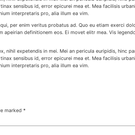
rtinax sensibus id, error epicurei mea et. Mea facilisis urban
ium interpretaris pro, alia illum ea vim.
 qui, per enim veritus probatus ad. Quo eu etiam exerci dol
em apeirian definitionem eos. Ei movet elitr mea. Vis lege
 nihil expetendis in mei. Mei an pericula euripidis, hinc par
rtinax sensibus id, error epicurei mea et. Mea facilisis urban
ium interpretaris pro, alia illum ea vim.
are marked
*