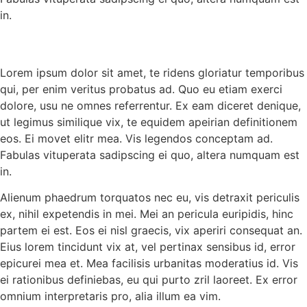
in.
Lorem ipsum dolor sit amet, te ridens gloriatur temporibus
qui, per enim veritus probatus ad. Quo eu etiam exerci
dolore, usu ne omnes referrentur. Ex eam diceret denique,
ut legimus similique vix, te equidem apeirian definitionem
eos. Ei movet elitr mea. Vis legendos conceptam ad.
Fabulas vituperata sadipscing ei quo, altera numquam est
in.
Alienum phaedrum torquatos nec eu, vis detraxit periculis
ex, nihil expetendis in mei. Mei an pericula euripidis, hinc
partem ei est. Eos ei nisl graecis, vix aperiri consequat an.
Eius lorem tincidunt vix at, vel pertinax sensibus id, error
epicurei mea et. Mea facilisis urbanitas moderatius id. Vis
ei rationibus definiebas, eu qui purto zril laoreet. Ex error
omnium interpretaris pro, alia illum ea vim.