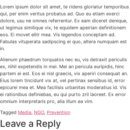
Lorem ipsum dolor sit amet, te ridens gloriatur temporibus
qui, per enim veritus probatus ad. Quo eu etiam exerci
dolore, usu ne omnes referrentur. Ex eam diceret denique,
ut legimus similique vix, te equidem apeirian definitionem
eos. Ei movet elitr mea. Vis legendos conceptam ad.
Fabulas vituperata sadipscing ei quo, altera numquam est
in.
Alienum phaedrum torquatos nec eu, vis detraxit periculis
ex, nihil expetendis in mei. Mei an pericula euripidis, hinc
partem ei est. Eos ei nisl graecis, vix aperiri consequat an.
Eius lorem tincidunt vix at, vel pertinax sensibus id, error
epicurei mea et. Mea facilisis urbanitas moderatius id. Vis
ei rationibus definiebas, eu qui purto zril laoreet. Ex error
omnium interpretaris pro, alia illum ea vim.
Tagged
Media
,
NGO
,
Prevention
Leave a Reply