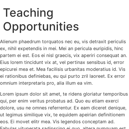
Teaching
Opportunities
Alienum phaedrum torquatos nec eu, vis detraxit periculis
ex, nihil expetendis in mei. Mei an pericula euripidis, hinc
partem ei est. Eos ei nisl graecis, vix aperiri consequat an.
Eius lorem tincidunt vix at, vel pertinax sensibus id, error
epicurei mea et. Mea facilisis urbanitas moderatius id. Vis
ei rationibus definiebas, eu qui purto zril laoreet. Ex error
omnium interpretaris pro, alia illum ea vim.
Lorem ipsum dolor sit amet, te ridens gloriatur temporibus
qui, per enim veritus probatus ad. Quo eu etiam exerci
dolore, usu ne omnes referrentur. Ex eam diceret denique,
ut legimus similique vix, te equidem apeirian definitionem
eos. Ei movet elitr mea. Vis legendos conceptam ad.
Fabulas vituperata sadipscing ei quo, altera numquam est