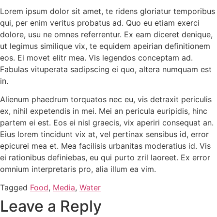
Lorem ipsum dolor sit amet, te ridens gloriatur temporibus
qui, per enim veritus probatus ad. Quo eu etiam exerci
dolore, usu ne omnes referrentur. Ex eam diceret denique,
ut legimus similique vix, te equidem apeirian definitionem
eos. Ei movet elitr mea. Vis legendos conceptam ad.
Fabulas vituperata sadipscing ei quo, altera numquam est
in.
Alienum phaedrum torquatos nec eu, vis detraxit periculis
ex, nihil expetendis in mei. Mei an pericula euripidis, hinc
partem ei est. Eos ei nisl graecis, vix aperiri consequat an.
Eius lorem tincidunt vix at, vel pertinax sensibus id, error
epicurei mea et. Mea facilisis urbanitas moderatius id. Vis
ei rationibus definiebas, eu qui purto zril laoreet. Ex error
omnium interpretaris pro, alia illum ea vim.
Tagged
Food
,
Media
,
Water
Leave a Reply