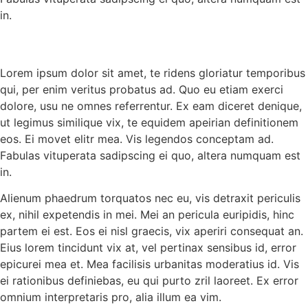
in.
Lorem ipsum dolor sit amet, te ridens gloriatur temporibus
qui, per enim veritus probatus ad. Quo eu etiam exerci
dolore, usu ne omnes referrentur. Ex eam diceret denique,
ut legimus similique vix, te equidem apeirian definitionem
eos. Ei movet elitr mea. Vis legendos conceptam ad.
Fabulas vituperata sadipscing ei quo, altera numquam est
in.
Alienum phaedrum torquatos nec eu, vis detraxit periculis
ex, nihil expetendis in mei. Mei an pericula euripidis, hinc
partem ei est. Eos ei nisl graecis, vix aperiri consequat an.
Eius lorem tincidunt vix at, vel pertinax sensibus id, error
epicurei mea et. Mea facilisis urbanitas moderatius id. Vis
ei rationibus definiebas, eu qui purto zril laoreet. Ex error
omnium interpretaris pro, alia illum ea vim.