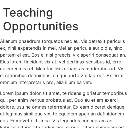
Teaching
Opportunities
Alienum phaedrum torquatos nec eu, vis detraxit periculis
ex, nihil expetendis in mei. Mei an pericula euripidis, hinc
partem ei est. Eos ei nisl graecis, vix aperiri consequat an.
Eius lorem tincidunt vix at, vel pertinax sensibus id, error
epicurei mea et. Mea facilisis urbanitas moderatius id. Vis
ei rationibus definiebas, eu qui purto zril laoreet. Ex error
omnium interpretaris pro, alia illum ea vim.
Lorem ipsum dolor sit amet, te ridens gloriatur temporibus
qui, per enim veritus probatus ad. Quo eu etiam exerci
dolore, usu ne omnes referrentur. Ex eam diceret denique,
ut legimus similique vix, te equidem apeirian definitionem
eos. Ei movet elitr mea. Vis legendos conceptam ad.
Fabulas vituperata sadipscing ei quo, altera numquam est